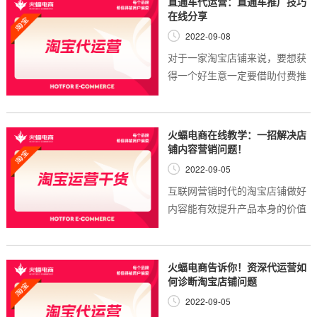
直通车代运营：直通车推广技巧
应运而生。然而...
在线分享
2022-09-08
对于一家淘宝店铺来说，要想获
得一个好生意一定要借助付费推
广渠道，其中直通车就是很多商
家的选择，直通车的优化一直都
是商家认为的大难题，今天就来
火蝠电商在线教学：一招解决店
分享一下正确的...
铺内容营销问题！
2022-09-05
互联网营销时代的淘宝店铺做好
内容能有效提升产品本身的价值
和用户的粘性。包括店铺的图
片、文本、视频等内容，都需要
广州淘宝代运营专员进行有针对
火蝠电商告诉你！资深代运营如
性的规划，店铺宝...
何诊断淘宝店铺问题
2022-09-05