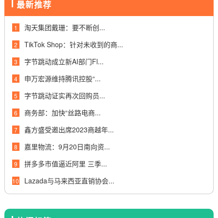
最新推荐
淘天集团戴珊：要不断创...
1
TikTok Shop：针对未收到的商...
2
字节跳动成立新AI部门Fl...
3
申万宏源维持腾讯控股“...
4
字节跳动证实再次回购员...
5
商务部：加快“丝路电商...
6
鑫方盛受邀出席2023商越年...
7
嘉里物流：9月20日南向资...
8
拼多多市值逼近阿里 三季...
9
Lazada与马来西亚直销协会...
10