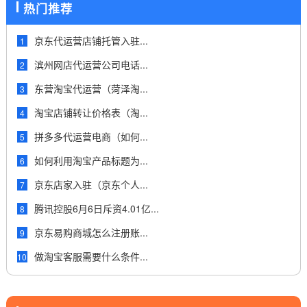
热门推荐
京东代运营店铺托管入驻...
1
滨州网店代运营公司电话...
2
东营淘宝代运营（菏泽淘...
3
淘宝店铺转让价格表（淘...
4
拼多多代运营电商（如何...
5
如何利用淘宝产品标题为...
6
京东店家入驻（京东个人...
7
腾讯控股6月6日斥资4.01亿...
8
京东易购商城怎么注册账...
9
做淘宝客服需要什么条件...
10