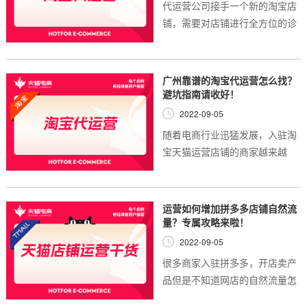
代运营公司接手一个新的淘宝店
铺，需要对店铺进行全方位的诊
断分析，然后对店铺的现状进行
分析，并针对性的制定优化方
案，那么如何诊断分析新的淘宝
广州靠谱的淘宝代运营怎么找？
店铺呢？ 淘宝运营...
避坑指南请收好！
2022-09-05
随着电商行业迅猛发展，入驻淘
宝天猫运营店铺的商家越来越
多，由于市场竞争激烈，很多小
店铺运营店铺力不从心，往往是
运营技能层面存在缺陷。因此很
运营如何增加拼多多店铺自然流
多淘宝广州天猫代...
量？专属攻略来啦！
2022-09-05
很多商家入驻拼多多，开店卖产
品但是不知道网店的自然流量怎
么做？店铺产品的排名是平台给