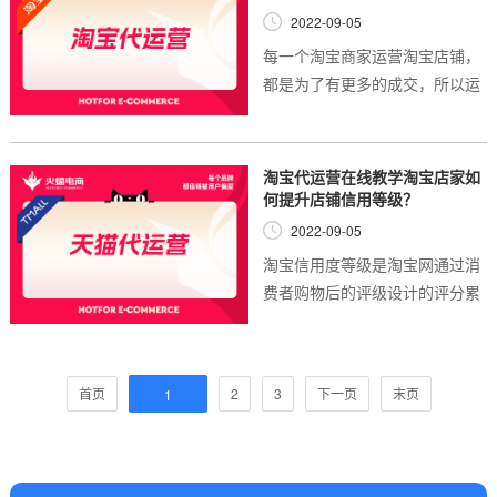
2022-09-05
每一个淘宝商家运营淘宝店铺，
都是为了有更多的成交，所以运
营淘宝一定要掌握提升店铺转化
率的技巧，而影响店铺宝贝的转
化率的因素有很多，比如宝贝的
淘宝代运营在线教学淘宝店家如
属性、标签、分...
何提升店铺信用等级？
2022-09-05
淘宝信用度等级是淘宝网通过消
费者购物后的评级设计的评分累
积的规则，每次评分有好评、中
评和差评。好评一次加1分，中
评不加不减，差评扣除1分。如
首页
2
3
下一页
末页
1
果分值在0-250区间，...