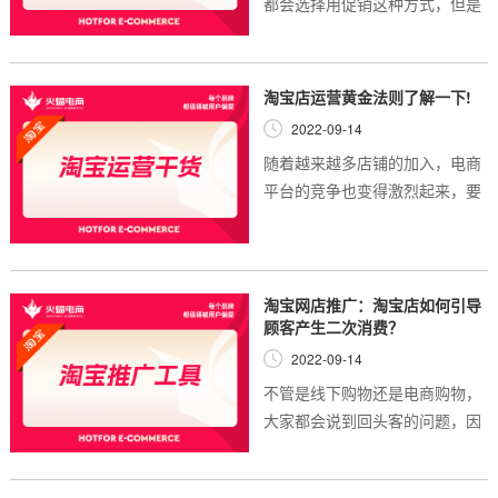
都会选择用促销这种方式，但是
有些卖家做了促销，店铺的销量
却没有达到理想程度，这时候这
些商家就会想是因为促销力度不
淘宝店运营黄金法则了解一下!
够，还是选择的...
2022-09-14
随着越来越多店铺的加入，电商
平台的竞争也变得激烈起来，要
想在市场上长久的存活下来，就
要掌握一定的生存法则，这样才
能让自己的淘宝天猫店铺更有竞
争优势。淘宝代...
淘宝网店推广：淘宝店如何引导
顾客产生二次消费？
2022-09-14
不管是线下购物还是电商购物，
大家都会说到回头客的问题，因
为一家店铺经营起来不能只靠新
客户，维护好了老客户还可以有