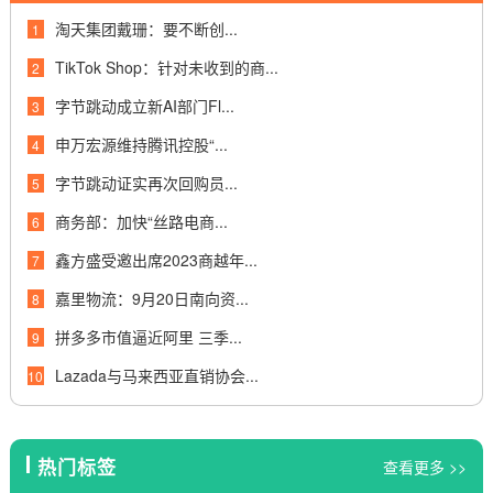
淘天集团戴珊：要不断创...
1
TikTok Shop：针对未收到的商...
2
字节跳动成立新AI部门Fl...
3
申万宏源维持腾讯控股“...
4
字节跳动证实再次回购员...
5
商务部：加快“丝路电商...
6
鑫方盛受邀出席2023商越年...
7
嘉里物流：9月20日南向资...
8
拼多多市值逼近阿里 三季...
9
Lazada与马来西亚直销协会...
10
热门标签
查看更多 >>