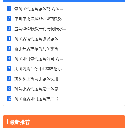
做淘宝代运营怎么找(淘宝...
1
中国中免跌超3% 盘中触及...
2
盒马CEO侯毅一行与何氏水...
3
淘宝店铺代运营协议怎么...
4
新手开店推荐的几个拿货...
5
淘宝如何做代运营公司(淘...
6
美团闪购：今年520鲜花订...
7
拼多多上货助手怎么使用...
8
抖音小店代运营是什么意...
9
淘宝新店如何运营推广（...
10
最新推荐