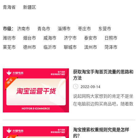
青海省
新疆区
市级：
济南市
青岛市
淄博市
枣庄市
东营市
潍坊市
烟台市
威海市
济宁市
泰安市
日照市
莱芜市
德州市
临沂市
聊城市
滨州市
菏泽市
获取淘宝手淘首页流量的思路和
方法
2022-09-14
说起网购大家想到的肯定不是坐
在电脑前边购买商品吧，随着数
据化时代的发展，手机都成为了
好多小朋友们的玩具，手机既然
如此普及，所以大家在空闲时间
淘宝搜索权重规则究竟是怎样
逛淘宝店肯定都...
的？