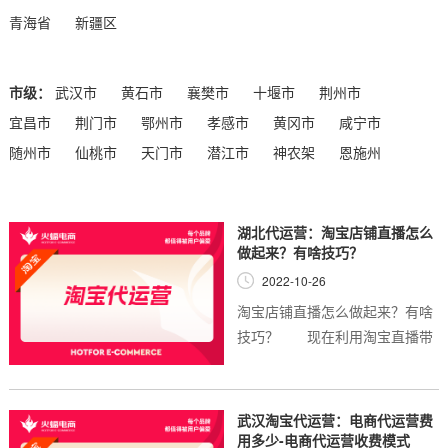
青海省
新疆区
市级：
武汉市
黄石市
襄樊市
十堰市
荆州市
宜昌市
荆门市
鄂州市
孝感市
黄冈市
咸宁市
随州市
仙桃市
天门市
潜江市
神农架
恩施州
湖北代运营：淘宝店铺直播怎么
做起来？有啥技巧？
2022-10-26
淘宝店铺直播怎么做起来？有啥
技巧？ 现在利用淘宝直播带
货的商家越来越多了，在这样的
情况下，淘宝商家们如果想要做
直播带货的话可以了解一下淘宝
武汉淘宝代运营：电商代运营费
直播方面的技巧...
用多少-电商代运营收费模式