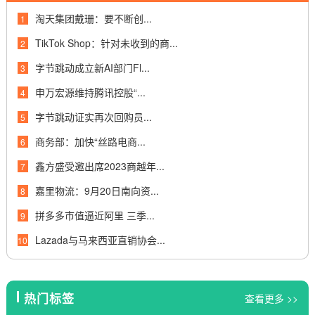
淘天集团戴珊：要不断创...
1
TikTok Shop：针对未收到的商...
2
字节跳动成立新AI部门Fl...
3
申万宏源维持腾讯控股“...
4
字节跳动证实再次回购员...
5
商务部：加快“丝路电商...
6
鑫方盛受邀出席2023商越年...
7
嘉里物流：9月20日南向资...
8
拼多多市值逼近阿里 三季...
9
Lazada与马来西亚直销协会...
10
热门标签
查看更多 >>