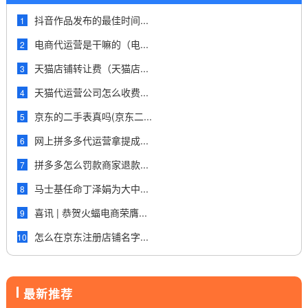
抖音作品发布的最佳时间...
1
电商代运营是干嘛的（电...
2
天猫店铺转让费（天猫店...
3
天猫代运营公司怎么收费...
4
京东的二手表真吗(京东二...
5
网上拼多多代运营拿提成...
6
拼多多怎么罚款商家退款...
7
马士基任命丁泽娟为大中...
8
喜讯 | 恭贺火蝠电商荣膺...
9
怎么在京东注册店铺名字...
10
最新推荐