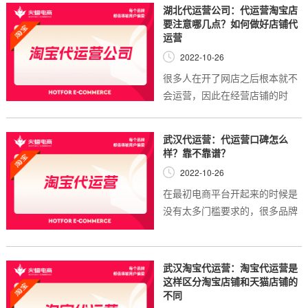
营平台公司。毕竟不同的平台在
湖北代运营公司：代运营淘宝店
运营的同时将能...
要注意哪几点？如何做好店铺代
运营
2022-10-26
很多人在开了网店之后根本就不
会运营，因此在经营店铺的时
候，他们可能就会找到一些专业
的代运营店铺，那么从现在的情
武汉代运营：代运营口碑怎么
况来看，如果真的要选择做代运
样？靠不靠谱？
营的话，究竟要注...
2022-10-26
在最初电商平台开起来的时候是
没有太多门槛要求的，很多品牌
都能够直接入驻电商，但不擅长
网店运营的商家比比皆是。于是
在当前的市场环境下，出现了不
武汉淘宝代运营：淘宝代运营是
少的帮助别人店...
这样区分淘宝店铺和天猫店铺的
不同