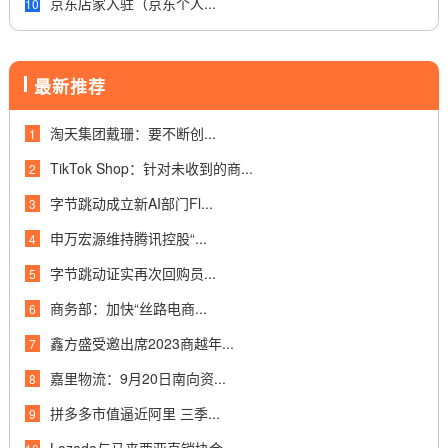
京东店家入驻（京东个人...
10
最新推荐
淘天集团戴珊：要不断创...
1
TikTok Shop：针对未收到的商...
2
字节跳动成立新AI部门Fl...
3
申万宏源维持腾讯控股“...
4
字节跳动证实再次回购员...
5
商务部：加快“丝路电商...
6
鑫方盛受邀出席2023商越年...
7
嘉里物流：9月20日南向资...
8
拼多多市值逼近阿里 三季...
9