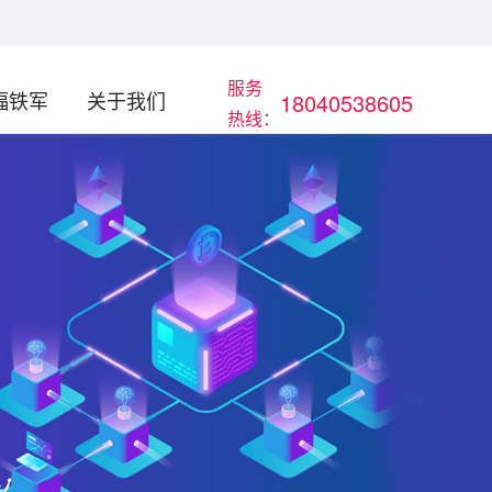
服务
蝠铁军
关于我们
18040538605
热线：