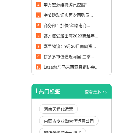
申万宏源维持腾讯控股“...
4
字节跳动证实再次回购员...
5
商务部：加快“丝路电商...
6
鑫方盛受邀出席2023商越年...
7
嘉里物流：9月20日南向资...
8
拼多多市值逼近阿里 三季...
9
Lazada与马来西亚直销协会...
10
热门标签
查看更多 >>
河南天猫代运营
内蒙古专业淘宝代运营公司
网店代运营合作模式