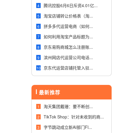
腾讯控股6月6日斥资4.01亿...
4
淘宝店铺转让价格表（淘...
5
拼多多代运营电商（如何...
6
如何利用淘宝产品标题为...
7
京东易购商城怎么注册账...
8
滨州网店代运营公司电话...
9
京东代运营店铺托管入驻...
10
最新推荐
淘天集团戴珊：要不断创...
1
TikTok Shop：针对未收到的商...
2
字节跳动成立新AI部门Fl...
3