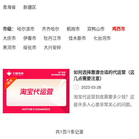
青海省
新疆区
市级：
哈尔滨市
齐齐哈尔
鹤岗市
双鸭山市
鸡西市
大庆市
伊春市
牡丹江市
佳木斯市
七台河市
黑河市
绥化市
大兴安岭
如何选择靠谱合适的代运营（这
几点需要注意）
2023-03-28
淘宝代运营到底需要多少钱？这
是许多人心里非常关心的问题。
代运营是指由专业公司或个人为
淘宝店家打理、管理店铺。代运
营人员可以帮助店家提高店铺的
共1页/1条记录
曝光率、提高点...