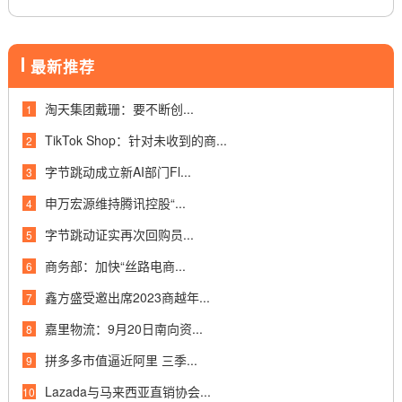
最新推荐
淘天集团戴珊：要不断创...
1
TikTok Shop：针对未收到的商...
2
字节跳动成立新AI部门Fl...
3
申万宏源维持腾讯控股“...
4
字节跳动证实再次回购员...
5
商务部：加快“丝路电商...
6
鑫方盛受邀出席2023商越年...
7
嘉里物流：9月20日南向资...
8
拼多多市值逼近阿里 三季...
9
Lazada与马来西亚直销协会...
10