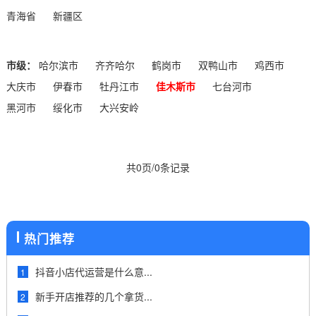
青海省
新疆区
市级：
哈尔滨市
齐齐哈尔
鹤岗市
双鸭山市
鸡西市
大庆市
伊春市
牡丹江市
佳木斯市
七台河市
黑河市
绥化市
大兴安岭
共0页/0条记录
热门推荐
抖音小店代运营是什么意...
1
新手开店推荐的几个拿货...
2