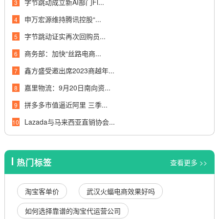
字节跳动成立新AI部门Fl...
3
申万宏源维持腾讯控股“...
4
字节跳动证实再次回购员...
5
商务部：加快“丝路电商...
6
鑫方盛受邀出席2023商越年...
7
嘉里物流：9月20日南向资...
8
拼多多市值逼近阿里 三季...
9
Lazada与马来西亚直销协会...
10
热门标签
查看更多 >>
淘宝客单价
武汉火蝠电商效果好吗
如何选择靠谱的淘宝代运营公司