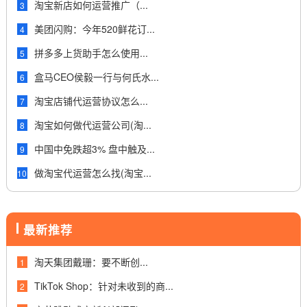
淘宝新店如何运营推广（...
3
美团闪购：今年520鲜花订...
4
拼多多上货助手怎么使用...
5
盒马CEO侯毅一行与何氏水...
6
淘宝店铺代运营协议怎么...
7
淘宝如何做代运营公司(淘...
8
中国中免跌超3% 盘中触及...
9
做淘宝代运营怎么找(淘宝...
10
最新推荐
淘天集团戴珊：要不断创...
1
TikTok Shop：针对未收到的商...
2