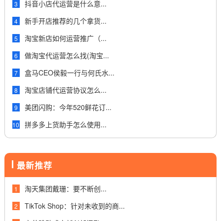
抖音小店代运营是什么意...
3
新手开店推荐的几个拿货...
4
淘宝新店如何运营推广（...
5
做淘宝代运营怎么找(淘宝...
6
盒马CEO侯毅一行与何氏水...
7
淘宝店铺代运营协议怎么...
8
美团闪购：今年520鲜花订...
9
拼多多上货助手怎么使用...
10
最新推荐
淘天集团戴珊：要不断创...
1
TikTok Shop：针对未收到的商...
2