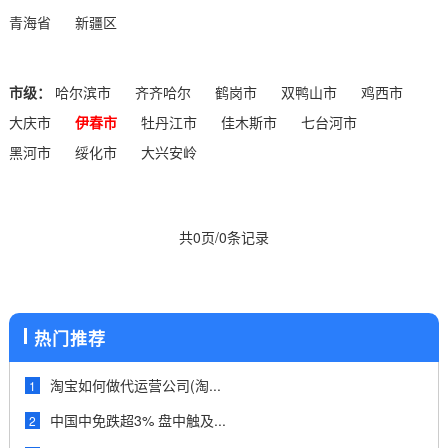
青海省
新疆区
市级：
哈尔滨市
齐齐哈尔
鹤岗市
双鸭山市
鸡西市
大庆市
伊春市
牡丹江市
佳木斯市
七台河市
黑河市
绥化市
大兴安岭
共0页/0条记录
热门推荐
淘宝如何做代运营公司(淘...
1
中国中免跌超3% 盘中触及...
2