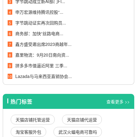
字节跳动成立新AI部门Fl...
3
申万宏源维持腾讯控股“...
4
字节跳动证实再次回购员...
5
商务部：加快“丝路电商...
6
鑫方盛受邀出席2023商越年...
7
嘉里物流：9月20日南向资...
8
拼多多市值逼近阿里 三季...
9
Lazada与马来西亚直销协会...
10
热门标签
查看更多 >>
天猫店铺托管运营
天猫店铺代运营
淘宝客服外包
武汉火蝠电商可靠吗